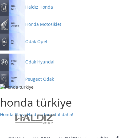
Haldız Honda
Honda Motosiklet
Odak Opel
Odak Hyundai
Peugeot Odak
honda türkiye
Honda Plaza Haldız’a bir ödül daha!
ANASAYFA
KURUMSAL
GRUP ŞİRKETLERİ
İLETİŞİM