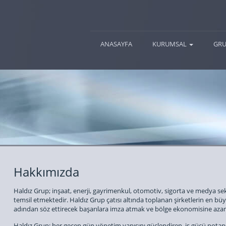
(current)
ANASAYFA
KURUMSAL
GRU
Hakkımızda
Haldız Grup; inşaat, enerji, gayrimenkul, otomotiv, sigorta ve medya sek
temsil etmektedir. Haldız Grup çatısı altında toplanan şirketlerin en büy
adından söz ettirecek başarılara imza atmak ve bölge ekonomisine aza
Haldız Grup; her geçen gün yönetim yapısını güçlendiren, iş gücü potansi