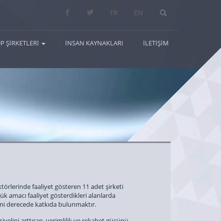
Arama...
TR
EN
P ŞİRKETLERİ
İNSAN KAYNAKLARI
İLETİŞİM
törlerinde faaliyet gösteren 11 adet şirketi
ük amacı faaliyet gösterdikleri alanlarda
mi derecede katkıda bulunmaktır.
yelini arttıran, verimlilik ve rekabet gücünü