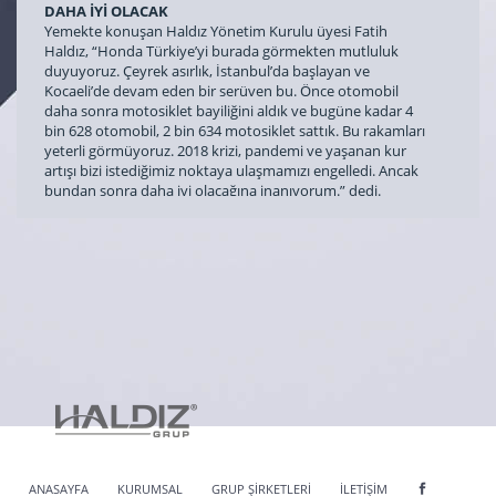
DAHA İYİ OLACAK
Yemekte konuşan Haldız Yönetim Kurulu üyesi Fatih
Haldız, “Honda Türkiye’yi burada görmekten mutluluk
duyuyoruz. Çeyrek asırlık, İstanbul’da başlayan ve
Kocaeli’de devam eden bir serüven bu. Önce otomobil
daha sonra motosiklet bayiliğini aldık ve bugüne kadar 4
bin 628 otomobil, 2 bin 634 motosiklet sattık. Bu rakamları
yeterli görmüyoruz. 2018 krizi, pandemi ve yaşanan kur
artışı bizi istediğimiz noktaya ulaşmamızı engelledi. Ancak
bundan sonra daha iyi olacağına inanıyorum.” dedi.
Honda Plaza Haldız’ın kuruluş yıldönümü nedeniyle 5 yılını
dolduranlara 5 gram, 10 yıl ve üstü çalışanlara ise 10 gram
altın hediye edildi. Satış Müdürü Tülay Kıyar, Hasar
Departman Sorumlusu Mürtaza Sağlam, Sigorta
Danışmanı Bakiye Haldız, Teslimat Sorumlusu Ali Rıza
Korkut, Sigorta Danışmanı Özlem Oğuz, Busenur Kolpar,
Metin Alyüz, Arda Karakurt, Asil Aydın, İlker Tıknas, Bayram
Dilek, Hasan Bayraktar’a plaketleri verildi.
ANASAYFA
KURUMSAL
GRUP ŞİRKETLERİ
İLETİŞİM