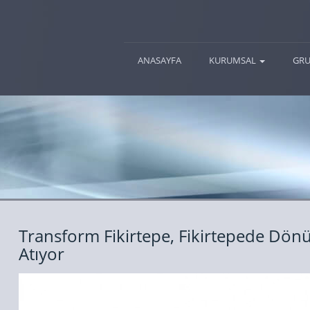
(current)
ANASAYFA
KURUMSAL
GRU
Transform Fikirtepe, Fikirtepede Dön
Atıyor