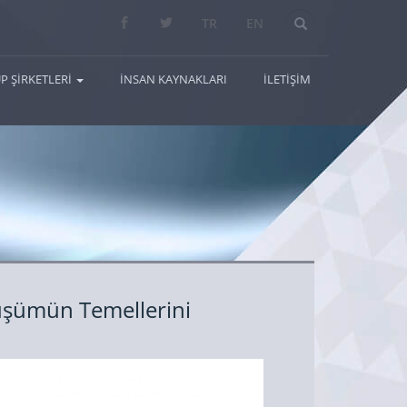
Arama...
TR
EN
P ŞİRKETLERİ
İNSAN KAYNAKLARI
İLETİŞİM
üşümün Temellerini