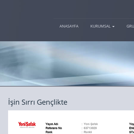
(current)
ANASAYFA
KURUMSAL
GRU
İşin Sırrı Gençlikte