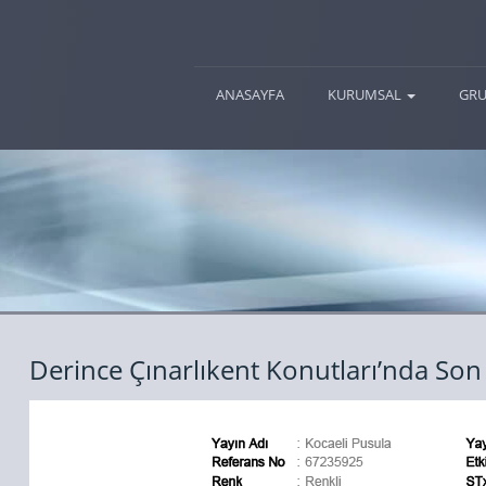
(current)
ANASAYFA
KURUMSAL
GRU
Derince Çınarlıkent Konutları’nda Son 